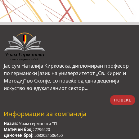
Јас сум Наталија Кирковска, дипломиран професор
по германски јазик на универзитетот „Св. Кирил и
Методиј“ во Скопје, со повеќе од една деценија
искуство во едукативниот сектор...
ПОВЕЌЕ
Информации за компанија
Назив:
Учам германски ТП
Матичен број:
7796420
Даночен број:
5032024506450