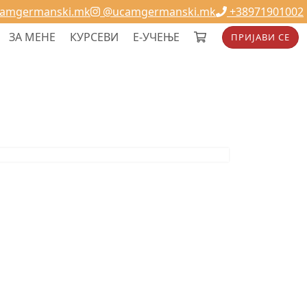
camgermanski.mk
@ucamgermanski.mk
+38971901002
ЗА МЕНЕ
КУРСЕВИ
Е-УЧЕЊЕ
ПРИЈАВИ СЕ