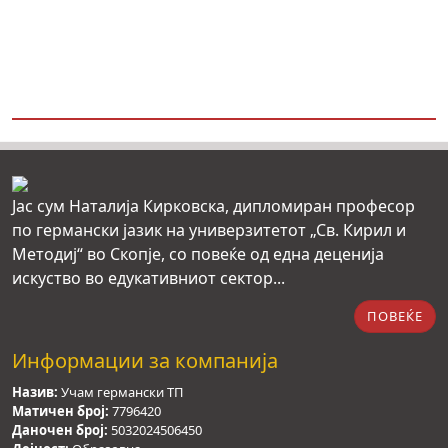
Јас сум Наталија Кирковска, дипломиран професор
по германски јазик на универзитетот „Св. Кирил и
Методиј“ во Скопје, со повеќе од една деценија
искуство во едукативниот сектор...
ПОВЕЌЕ
Информации за компанија
Назив:
Учам германски ТП
Матичен број:
7796420
Даночен број:
5032024506450