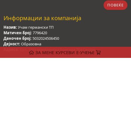
ПОВЕЌЕ
Информации за компанија
Назив:
Учам германски ТП
Матичен број:
7796420
Даночен број:
5032024506450
Дејност:
Образовна
Адреса:
Бул. 12та македонска бригада 70а Скопје
ЗА МЕНЕ
КУРСЕВИ
Е-УЧЕЊЕ
info@ucamgermanski.mk
@ucamgermanski.mk
+38971901002
Политика на приватност