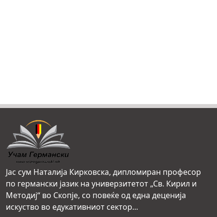
Јас сум Наталија Кирковска, дипломиран професор
по германски јазик на универзитетот „Св. Кирил и
Методиј“ во Скопје, со повеќе од една деценија
искуство во едукативниот сектор...