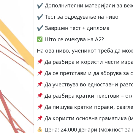
✔ Дополнителни материјали за ве
✔ Тест за одредување на ниво
✔ Завршен тест + диплома
Што се очекува на А2?
На ова ниво, ученикот треба да мож
Да разбира и користи чести изра
Да се претстави и да зборува за 
Да учествува во едноставни раз
Да разбира кратки текстови – огл
Да пишува кратки пораки, разгл
Да користи основна граматика (м
Цена: 24.000 денари (можност за 