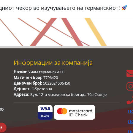
едниот чекор во изучувањето на германскиот!
Информации за компанија
Назив:
Учам германски ТП
Матичен број:
7796420
Даночен број:
5032024506450
Дејност:
Образовна
Адреса:
Бул. 12та македонска бригада 70а Скопје
во
По
По
Е
По