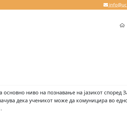
info@u
а основно ниво на познавање на јазикот според 
значува дека ученикот може да комуницира во едн
.