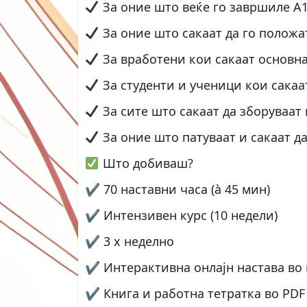
За оние што веќе го завршиле А1
За оние што сакаат да го положат 
За вработени кои сакаат основна
За студенти и ученици кои сакаа
За сите што сакаат да зборуваа
За оние што патуваат и сакаат да
Што добиваш?
✔ 70 наставни часа (à 45 мин)
✔ Интензивен курс (10 недели)
✔ 3 x неделно
✔ Интерактивна онлајн настава во м
✔ Книга и работна тетратка во PDF