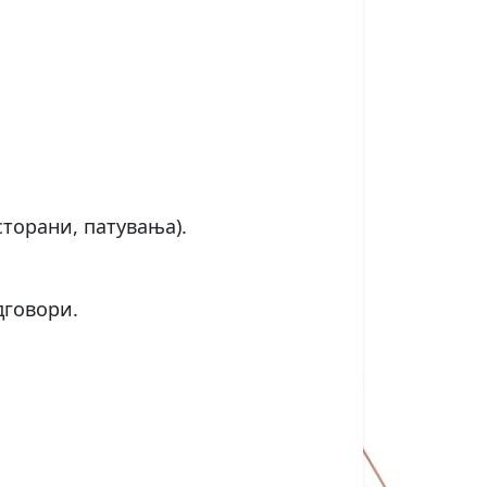
торани, патувања).
дговори.