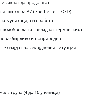
 и сакаат да продолжат
испитот за А2 (Goethe, telc, ÖSD)
 комуникација на работа
т подобро да го совладаат германскиот
т поразбирливо и поприродно
 се снајдат во секојдневни ситуации
ала група (4 до 10 ученици)