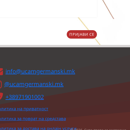
ПРИЈАВИ СЕ
info@ucamgermanski.mk
@ucamgermanski.mk
+38971901002
литика на приватност
литика за поврат на средстава
литика за достава на онлајн услуги