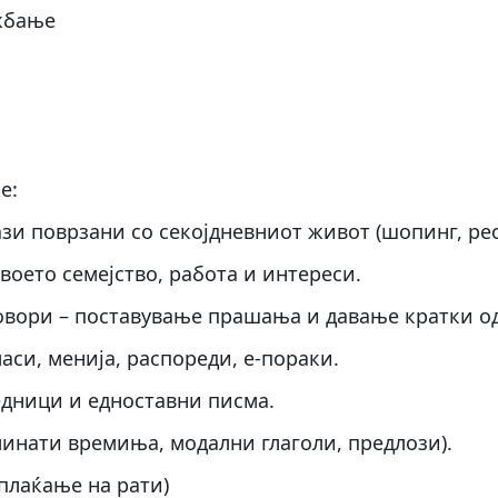
жбање
е:
зи поврзани со секојдневниот живот (шопинг, рес
своето семејство, работа и интереси.
говори – поставување прашања и давање кратки о
аси, менија, распореди, е-пораки.
едници и едноставни писма.
инати времиња, модални глаголи, предлози).
плаќање на рати)