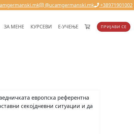
camgermanski.mk
@ucamgermanski.mk
+38971901002
ЗА МЕНЕ
КУРСЕВИ
Е-УЧЕЊЕ
ПРИЈАВИ СЕ
Заедничката европска референтна
оставни секојдневни ситуации и да