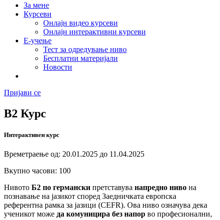
За мене
Курсеви
Онлајн видео курсеви
Онлајн интерактивни курсеви
Е-учење
Тест за одредување ниво
Бесплатни материјали
Новости
Пријави се
B2 Курс
Интерактивен курс
Времетраење од: 20.01.2025 до 11.04.2025
Вкупно часови: 100
Нивото
Б2 по германски
претставува
напредно ниво
на
познавање на јазикот според Заедничката европска
референтна рамка за јазици (CEFR). Ова ниво означува дека
ученикот може
да комуницира без напор
во професионални,