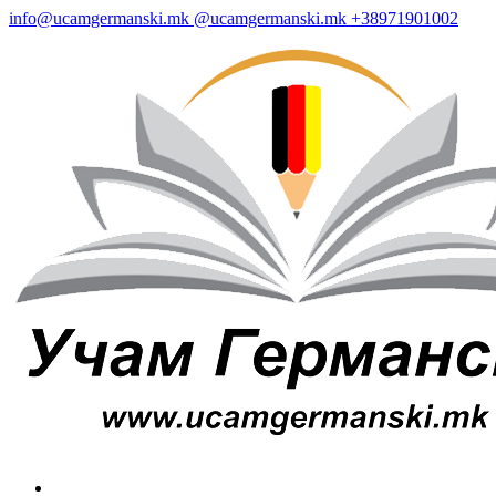
info@ucamgermanski.mk
@ucamgermanski.mk
+38971901002