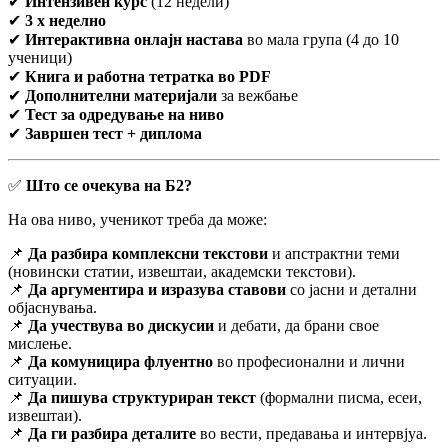
✔
Интензивен курс
(12 недели)
✔
3 x неделно
✔
Интерактивна онлајн настава
во мала група (4 до 10
ученици)
✔
Книга и работна тетратка во PDF
✔
Дополнителни материјали
за вежбање
✔
Тест за одредување на ниво
✔
Завршен тест + диплома
✅
Што се очекува на Б2?
На ова ниво, ученикот треба да може:
📌
Да разбира комплексни текстови
и апстрактни теми
(новински статии, извештаи, академски текстови).
📌
Да аргументира и изразува ставови
со јасни и детални
објаснувања.
📌
Да учествува во дискусии
и дебати, да брани свое
мислење.
📌
Да комуницира флуентно
во професионални и лични
ситуации.
📌
Да пишува структуриран текст
(формални писма, есеи,
извештаи).
📌
Да ги разбира деталите
во вести, предавања и интервјуа.