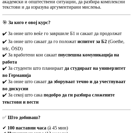
академски и општествени ситуации, да разбира комплексни
текстови и да изразува аргументирани мислења.
🎯
За кого е овој курс?
✔️ За оние што веќе го завршиле Б1 и сакаат да продолжат
✔️ За оние што сакаат да го положат
испитот за Б2
(Goethe,
telc, ÖSD)
✔️ За вработени кои сакаат
поуспешна комуникација на
работа
✔️ За студенти што планираат
да студираат на универзитет
во Германија
✔️ За оние што сакаат
да зборуваат течно и да учествуваат
во дискусии
✔️ За секој што сака
подобро да ги разбира сложените
текстови и вести
✅
Што добиваш?
✔
100 наставни часа
(à 45 мин)