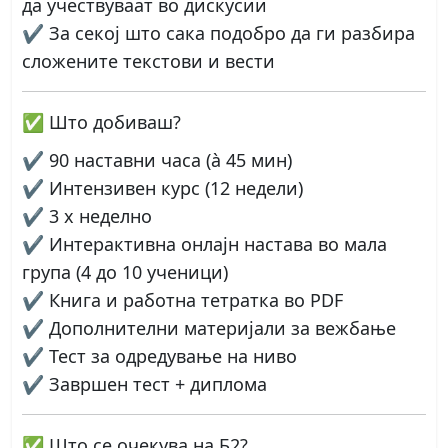
да учествуваат во дискусии
✔️ За секој што сака
подобро да ги разбира
сложените текстови и вести
✅
Што добиваш?
✔
90 наставни часа
(à 45 мин)
✔
Интензивен курс
(12 недели)
✔
3 x неделно
✔
Интерактивна онлајн настава
во мала
група (4 до 10 ученици)
✔
Книга и работна тетратка во PDF
✔
Дополнителни материјали
за вежбање
✔
Тест за одредување на ниво
✔
Завршен тест + диплома
✅
Што се очекува на Б2?