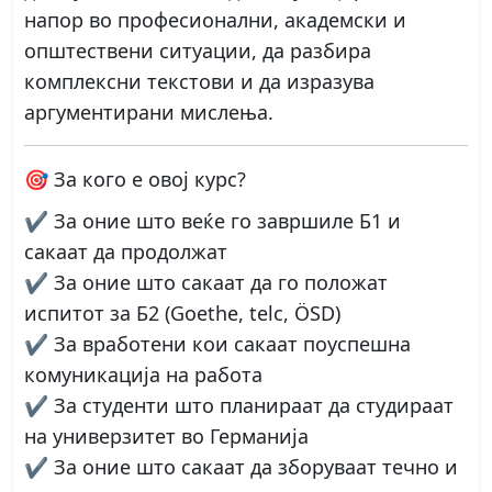
напор
во професионални, академски и
општествени ситуации, да разбира
комплексни текстови и да изразува
аргументирани мислења.
🎯
За кого е овој курс?
✔️ За оние што веќе го завршиле Б1 и
сакаат да продолжат
✔️ За оние што сакаат да го положат
испитот за Б2
(Goethe, telc, ÖSD)
✔️ За вработени кои сакаат
поуспешна
комуникација на работа
✔️ За студенти што планираат
да студираат
на универзитет во Германија
✔️ За оние што сакаат
да зборуваат течно и