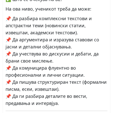
На ова ниво, ученикот треба да може:
📌
Да разбира комплексни текстови
и
апстрактни теми (новински статии,
извештаи, академски текстови).
📌
Да аргументира и изразува ставови
со
јасни и детални објаснувања.
📌
Да учествува во дискусии
и дебати, да
брани свое мислење.
📌
Да комуницира флуентно
во
професионални и лични ситуации.
📌
Да пишува структуриран текст
(формални
писма, есеи, извештаи).
📌
Да ги разбира деталите
во вести,
предавања и интервјуа.