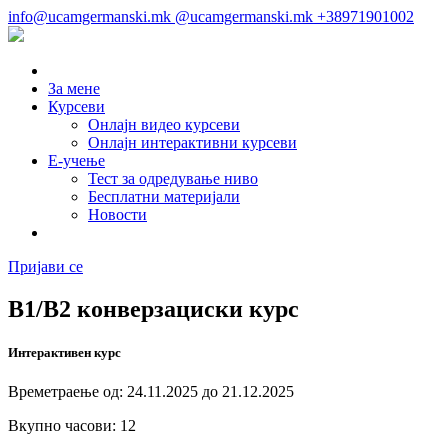
info@ucamgermanski.mk
@ucamgermanski.mk
+38971901002
За мене
Курсеви
Онлајн видео курсеви
Онлајн интерактивни курсеви
Е-учење
Тест за одредување ниво
Бесплатни материјали
Новости
Пријави се
B1/B2 конверзациски курс
Интерактивен курс
Времетраење од: 24.11.2025 до 21.12.2025
Вкупно часови: 12