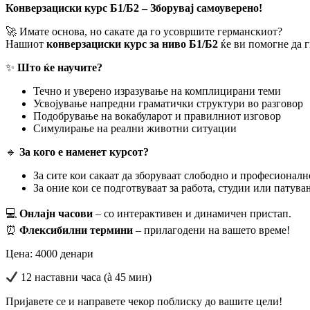
Конверзациски курс Б1/Б2 – Зборувај самоуверено!
🚀 Имате основа, но сакате да го усовршите германскиот?
Нашиот
конверзациски курс за ниво Б1/Б2
ќе ви помогне да 
✨
Што ќе научите?
Течно и уверено изразување на комплицирани теми
Усвојување напредни граматички структури во разговор
Подобрување на вокабуларот и правилниот изговор
Симулирање на реални животни ситуации
🔹
За кого е наменет курсот?
За сите кои сакаат да зборуваат слободно и професионалн
За оние кои се подготвуваат за работа, студии или патува
💻
Онлајн часови
– со интерактивен и динамичен пристап.
⏰
Флексибилни термини
– прилагодени на вашето време!
Цена: 4000 денари
12 наставни часа (à 45 мин)
Пријавете се и направете чекор поблиску до вашите цели!