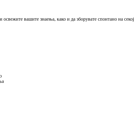
ги освежите вашите знаења, како и да зборувате спонтано на секо
о
ња