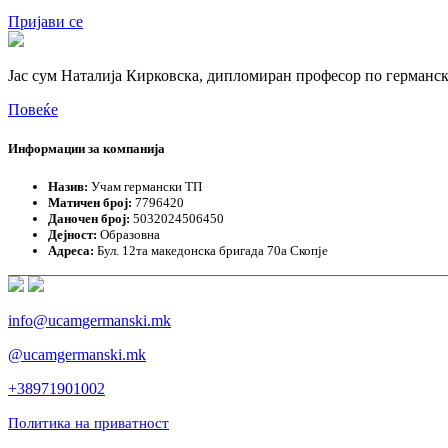
Пријави се
Јас сум Наталија Кирковска, дипломиран професор по германски
Повеќе
Информации за компанија
Назив:
Учам германски ТП
Матичен број:
7796420
Даночен број:
5032024506450
Дејност:
Образовна
Адреса:
Бул. 12та македонска бригада 70а Скопје
info@ucamgermanski.mk
@ucamgermanski.mk
+38971901002
Политика на приватност