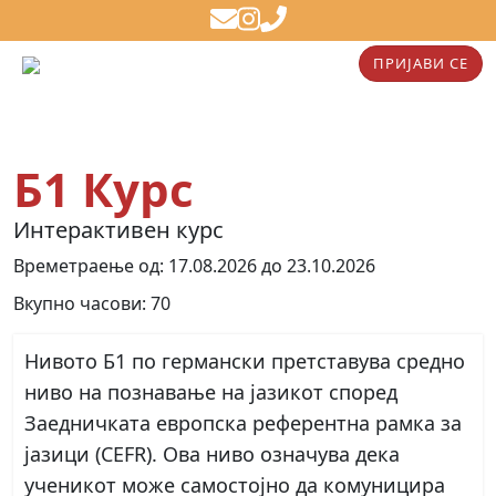
ПРИЈАВИ СЕ
Б1 Курс
Интерактивен курс
Времетраење од: 17.08.2026 до 23.10.2026
Вкупно часови: 70
Нивото
Б1 по германски
претставува
средно
ниво
на познавање на јазикот според
Заедничката европска референтна рамка за
јазици (CEFR). Ова ниво означува дека
ученикот може
самостојно
да комуницира