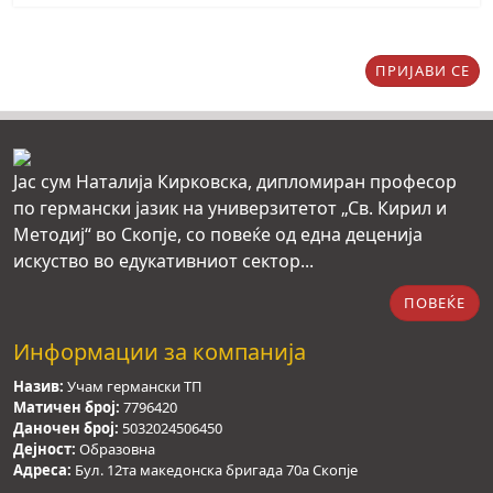
ПРИЈАВИ СЕ
Јас сум Наталија Кирковска, дипломиран професор
по германски јазик на универзитетот „Св. Кирил и
Методиј“ во Скопје, со повеќе од една деценија
искуство во едукативниот сектор...
ПОВЕЌЕ
Информации за компанија
Назив:
Учам германски ТП
Матичен број:
7796420
Даночен број:
5032024506450
Дејност:
Образовна
Адреса:
Бул. 12та македонска бригада 70а Скопје