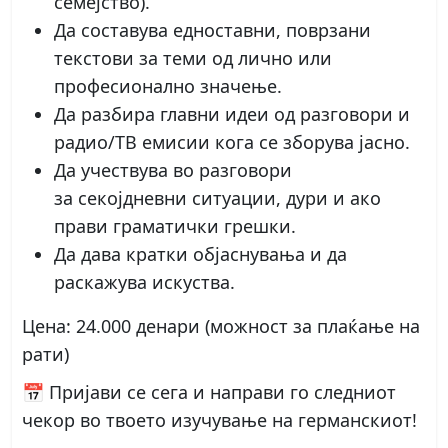
семејство).
Да составува
едноставни, поврзани
текстови
за теми од лично или
професионално значење.
Да разбира
главни идеи
од разговори и
радио/ТВ емисии кога се зборува јасно.
Да учествува во разговори
за
секојдневни ситуации
, дури и ако
прави граматички грешки.
Да дава кратки објаснувања и да
раскажува искуства.
Цена
: 24.000 денари (можност за плаќање на
рати)
📅
Пријави се сега и направи го следниот
чекор во твоето изучување на германскиот!