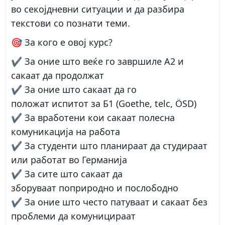
во секојдневни ситуации и да разбира
текстови со познати теми.
🎯
За кого е овој курс?
✔️ За оние што веќе го завршиле А2 и
сакаат да продолжат
✔️ За оние што сакаат да го
положат
испитот за Б1
(Goethe, telc, ÖSD)
✔️ За вработени кои сакаат
полесна
комуникација на работа
✔️ За студенти што планираат да
студираат
или работат во Германија
✔️ За сите што сакаат да
зборуваат
поприродно и послободно
✔️ За оние што често патуваат и сакаат
без
проблеми да комуницираат