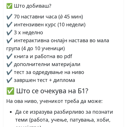
✅
Што добиваш?
✔ 70 наставни часа (
à
45 мин)
✔ интензивен курс (10 недели)
✔ 3 x неделно
✔ интерактивна онлајн настава во мала
група (4 до 10 ученици)
✔ книга и работна во pdf
✔ дополнителни материјали
✔ тест за одредување на ниво
✔ завршен тест + диплома
✅ Што се очекува на Б1?
На ова ниво, ученикот треба да може:
Да се
изразува разбирливо
за познати
теми (работа, учење, патувања, хоби,