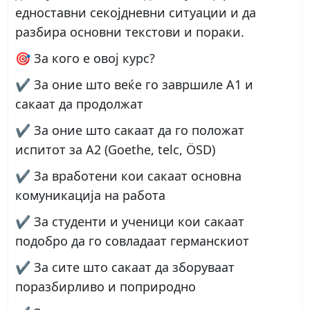
едноставни секојдневни ситуации и да
разбира основни текстови и пораки.
🎯 За кого е овој курс?
✔️ За оние што веќе го завршиле А1 и
сакаат да продолжат
✔️ За оние што сакаат да го положат
испитот за А2 (Goethe, telc, ÖSD)
✔️ За вработени кои сакаат основна
комуникација на работа
✔️ За студенти и ученици кои сакаат
подобро да го совладаат германскиот
✔️ За сите што сакаат да зборуваат
поразбирливо и поприродно