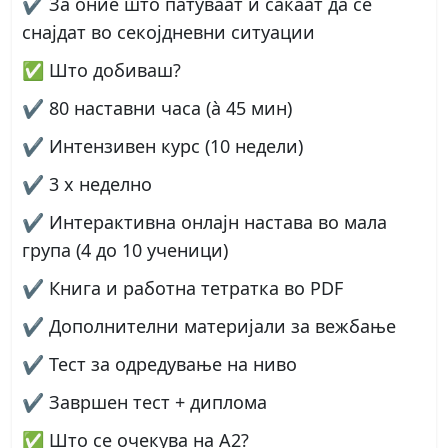
✔️ За оние што патуваат и сакаат да се
снајдат во секојдневни ситуации
✅ Што добиваш?
✔ 80 наставни часа (à 45 мин)
✔ Интензивен курс (10 недели)
✔ 3 x неделно
✔ Интерактивна онлајн настава во мала
група (4 до 10 ученици)
✔ Книга и работна тетратка во PDF
✔ Дополнителни материјали за вежбање
✔ Тест за одредување на ниво
✔ Завршен тест + диплома
✅ Што се очекува на А2?