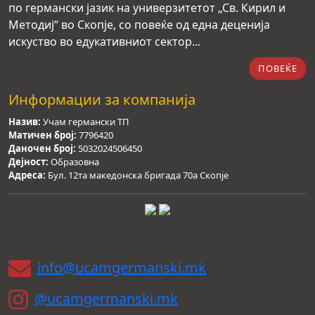
по германски јазик на универзитетот „Св. Кирил и
Методиј“ во Скопје, со повеќе од една деценија
искуство во едукативниот сектор...
ПОВЕЌЕ
Информации за компанија
Назив:
Учам германски ТП
Матичен број:
7796420
Даночен број:
5032024506450
Дејност:
Образовна
Адреса:
Бул. 12та македонска бригада 70а Скопје
info@ucamgermanski.mk
@ucamgermanski.mk