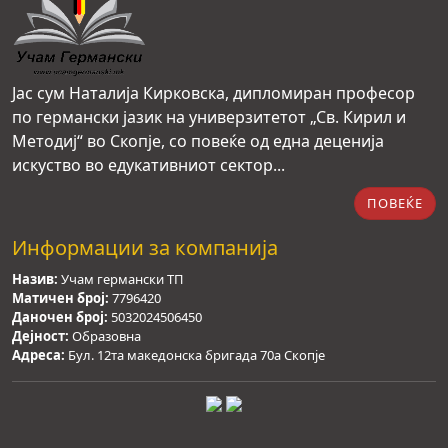
Јас сум Наталија Кирковска, дипломиран професор
по германски јазик на универзитетот „Св. Кирил и
Методиј“ во Скопје, со повеќе од една деценија
искуство во едукативниот сектор...
ПОВЕЌЕ
Информации за компанија
Назив:
Учам германски ТП
Матичен број:
7796420
Даночен број:
5032024506450
Дејност:
Образовна
Адреса:
Бул. 12та македонска бригада 70а Скопје