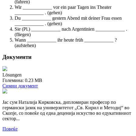
(fahren)
Wir ____________ vor ein paar Tagen ins Theater
____________ . (gehen)
Du ____________ gestern Abend mit deiner Frau essen
____________ . (gehen)
Sie (Pl.) ____________ nach Argentinien ____________ .
(fliegen)
Wann ____________ ihr heute früh ____________ ?
(aufstehen)
Документи
Lösungen
Големина: 0.23 MB
Симни документ
Јас сум Наталија Кирковска, дипломиран професор по
германски јазик на универзитетот „Св. Кирил и Методиј“ во
Скопје, со повеќе од една деценија искуство во едукативниот
сектор...
Повеќе