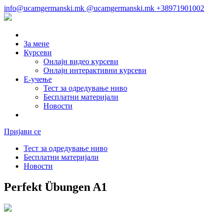
info@ucamgermanski.mk
@ucamgermanski.mk
+38971901002
За мене
Курсеви
Онлајн видео курсеви
Онлајн интерактивни курсеви
Е-учење
Тест за одредување ниво
Бесплатни материјали
Новости
Пријави се
Тест за одредување ниво
Бесплатни материјали
Новости
Perfekt Übungen A1