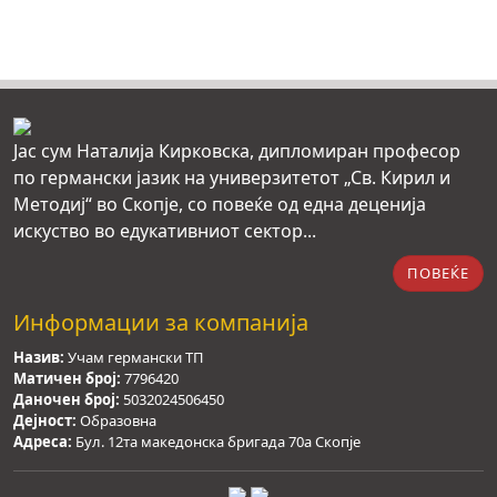
Јас сум Наталија Кирковска, дипломиран професор
по германски јазик на универзитетот „Св. Кирил и
Методиј“ во Скопје, со повеќе од една деценија
искуство во едукативниот сектор...
ПОВЕЌЕ
Информации за компанија
Назив:
Учам германски ТП
Матичен број:
7796420
Даночен број:
5032024506450
Дејност:
Образовна
Адреса:
Бул. 12та македонска бригада 70а Скопје