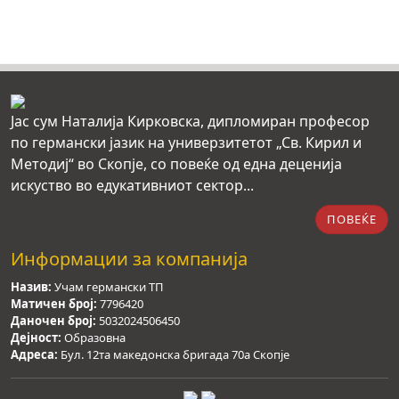
Јас сум Наталија Кирковска, дипломиран професор
по германски јазик на универзитетот „Св. Кирил и
Методиј“ во Скопје, со повеќе од една деценија
искуство во едукативниот сектор...
ПОВЕЌЕ
Информации за компанија
Назив:
Учам германски ТП
Матичен број:
7796420
Даночен број:
5032024506450
Дејност:
Образовна
Адреса:
Бул. 12та македонска бригада 70а Скопје