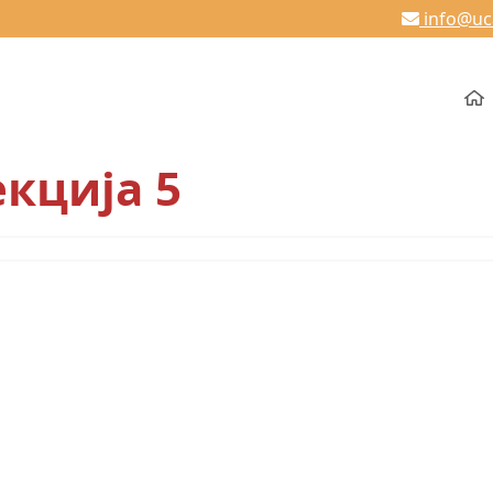
info@u
кција 5