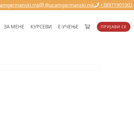
camgermanski.mk
@ucamgermanski.mk
+38971901002
ЗА МЕНЕ
КУРСЕВИ
Е-УЧЕЊЕ
ПРИЈАВИ СЕ