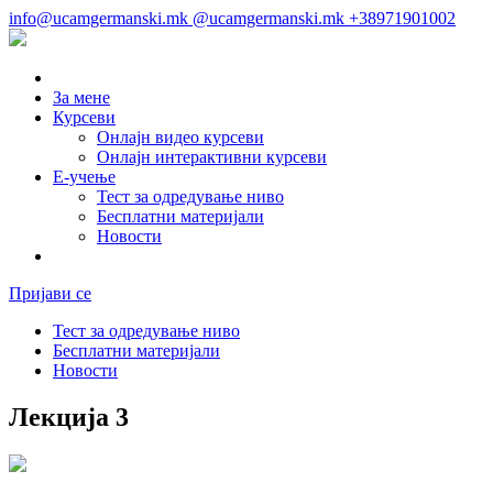
info@ucamgermanski.mk
@ucamgermanski.mk
+38971901002
За мене
Курсеви
Онлајн видео курсеви
Онлајн интерактивни курсеви
Е-учење
Тест за одредување ниво
Бесплатни материјали
Новости
Пријави се
Тест за одредување ниво
Бесплатни материјали
Новости
Лекција 3