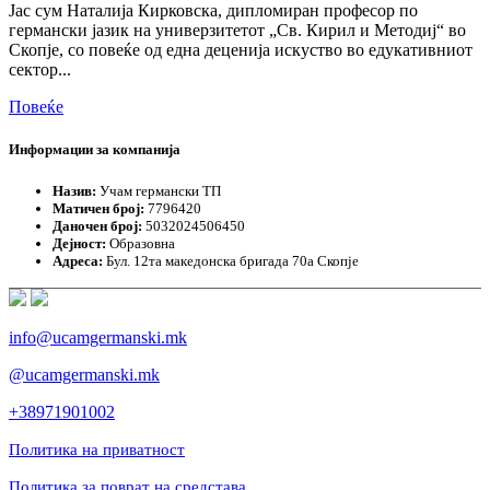
Јас сум Наталија Кирковска, дипломиран професор по
германски јазик на универзитетот „Св. Кирил и Методиј“ во
Скопје, со повеќе од една деценија искуство во едукативниот
сектор...
Повеќе
Информации за компанија
Назив:
Учам германски ТП
Матичен број:
7796420
Даночен број:
5032024506450
Дејност:
Образовна
Адреса:
Бул. 12та македонска бригада 70а Скопје
info@ucamgermanski.mk
@ucamgermanski.mk
+38971901002
Политика на приватност
Политика за поврат на средстава