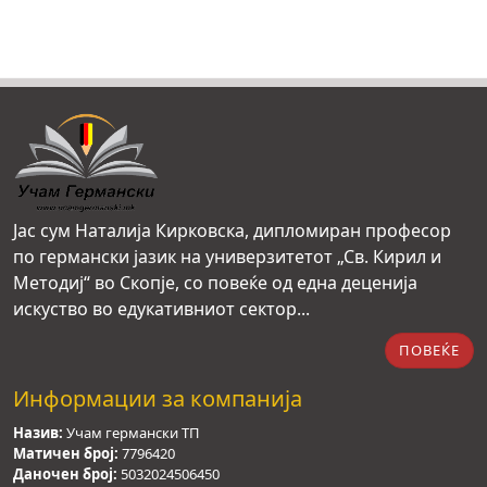
Јас сум Наталија Кирковска, дипломиран професор
по германски јазик на универзитетот „Св. Кирил и
Методиј“ во Скопје, со повеќе од една деценија
искуство во едукативниот сектор...
ПОВЕЌЕ
Информации за компанија
Назив:
Учам германски ТП
Матичен број:
7796420
Даночен број:
5032024506450