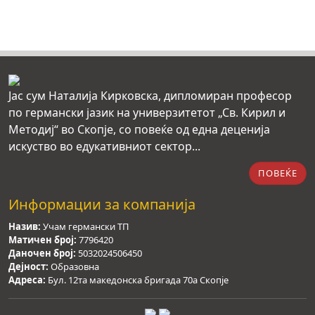
Јас сум Наталија Кирковска, дипломиран професор
по германски јазик на универзитетот „Св. Кирил и
Методиј“ во Скопје, со повеќе од една деценија
искуство во едукативниот сектор...
ПОВЕЌЕ
Информации за компанија
Назив:
Учам германски ТП
Матичен број:
7796420
Даночен број:
5032024506450
Дејност:
Образовна
Адреса:
Бул. 12та македонска бригада 70а Скопје