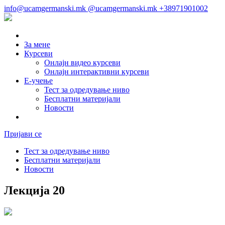
info@ucamgermanski.mk
@ucamgermanski.mk
+38971901002
За мене
Курсеви
Онлајн видео курсеви
Онлајн интерактивни курсеви
Е-учење
Тест за одредување ниво
Бесплатни материјали
Новости
Пријави се
Тест за одредување ниво
Бесплатни материјали
Новости
Лекција 20