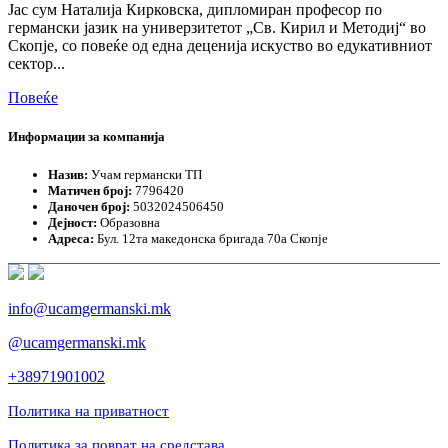
Јас сум Наталија Кирковска, дипломиран професор по
германски јазик на универзитетот „Св. Кирил и Методиј“ во
Скопје, со повеќе од една деценија искуство во едукативниот
сектор...
Повеќе
Информации за компанија
Назив:
Учам германски ТП
Матичен број:
7796420
Даночен број:
5032024506450
Дејност:
Образовна
Адреса:
Бул. 12та македонска бригада 70а Скопје
info@ucamgermanski.mk
@ucamgermanski.mk
+38971901002
Политика на приватност
Политика за поврат на средстава