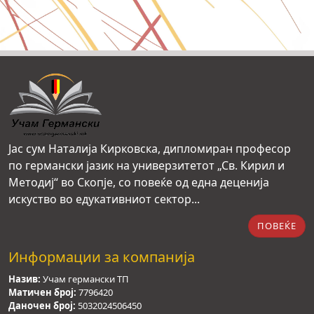
Јас сум Наталија Кирковска, дипломиран професор
по германски јазик на универзитетот „Св. Кирил и
Методиј“ во Скопје, со повеќе од една деценија
искуство во едукативниот сектор...
ПОВЕЌЕ
Информации за компанија
Назив:
Учам германски ТП
Матичен број:
7796420
Даночен број:
5032024506450