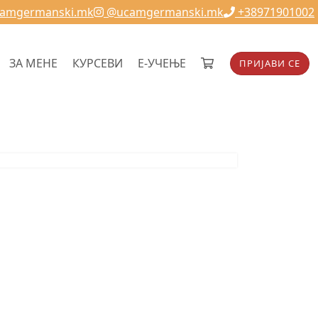
camgermanski.mk
@ucamgermanski.mk
+38971901002
ЗА МЕНЕ
КУРСЕВИ
Е-УЧЕЊЕ
ПРИЈАВИ СЕ