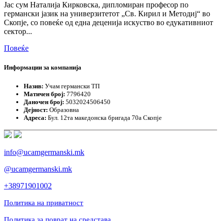
Јас сум Наталија Кирковска, дипломиран професор по
германски јазик на универзитетот „Св. Кирил и Методиј“ во
Скопје, со повеќе од една деценија искуство во едукативниот
сектор...
Повеќе
Информации за компанија
Назив:
Учам германски ТП
Матичен број:
7796420
Даночен број:
5032024506450
Дејност:
Образовна
Адреса:
Бул. 12та македонска бригада 70а Скопје
info@ucamgermanski.mk
@ucamgermanski.mk
+38971901002
Политика на приватност
Политика за поврат на средстава