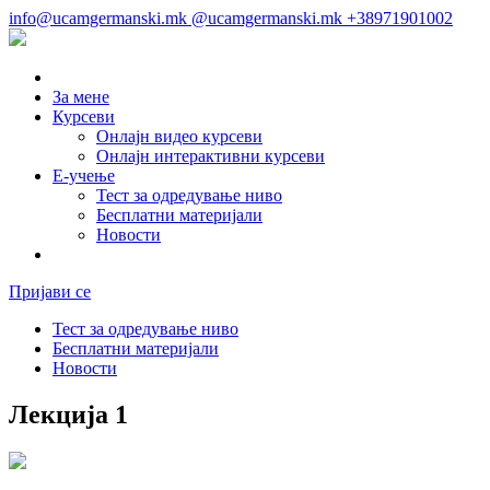
info@ucamgermanski.mk
@ucamgermanski.mk
+38971901002
За мене
Курсеви
Онлајн видео курсеви
Онлајн интерактивни курсеви
Е-учење
Тест за одредување ниво
Бесплатни материјали
Новости
Пријави се
Тест за одредување ниво
Бесплатни материјали
Новости
Лекција 1