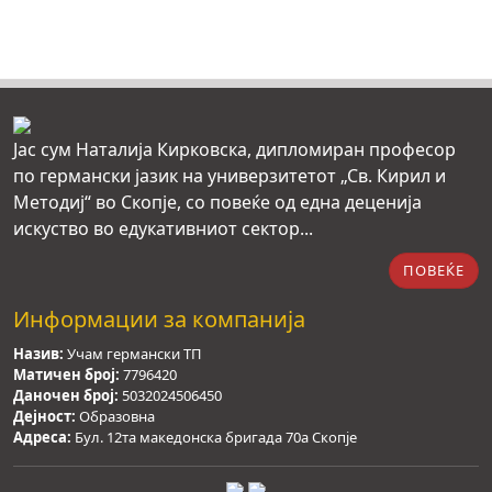
Јас сум Наталија Кирковска, дипломиран професор
по германски јазик на универзитетот „Св. Кирил и
Методиј“ во Скопје, со повеќе од една деценија
искуство во едукативниот сектор...
ПОВЕЌЕ
Информации за компанија
Назив:
Учам германски ТП
Матичен број:
7796420
Даночен број:
5032024506450
Дејност:
Образовна
Адреса:
Бул. 12та македонска бригада 70а Скопје