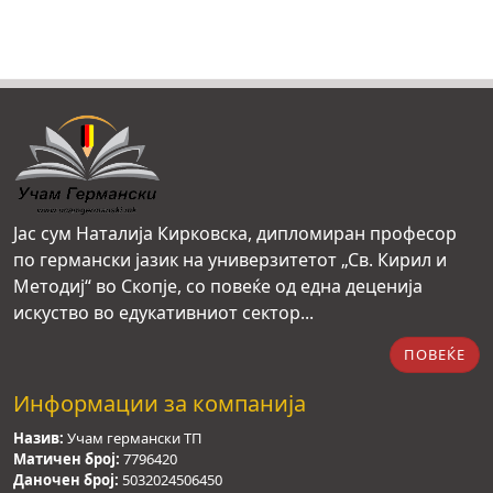
Јас сум Наталија Кирковска, дипломиран професор
по германски јазик на универзитетот „Св. Кирил и
Методиј“ во Скопје, со повеќе од една деценија
искуство во едукативниот сектор...
ПОВЕЌЕ
Информации за компанија
Назив:
Учам германски ТП
Матичен број:
7796420
Даночен број:
5032024506450