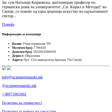
Јас сум Наталија Кирковска, дипломиран професор по
германски јазик на универзитетот „Св. Кирил и Методиј“ во
Скопје, со повеќе од една деценија искуство во едукативниот
сектор...
Повеќе
Информации за компанија
Назив:
Учам германски ТП
Матичен број:
7796420
Даночен број:
5032024506450
Дејност:
Образовна
Адреса:
Бул. 12та македонска бригада 70а Скопје
info@ucamgermanski.mk
@ucamgermanski.mk
+38971901002
Политика на приватност
Политика за поврат на средстава