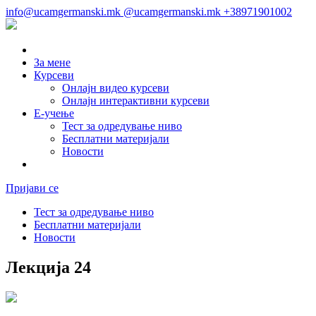
info@ucamgermanski.mk
@ucamgermanski.mk
+38971901002
За мене
Курсеви
Онлајн видео курсеви
Онлајн интерактивни курсеви
Е-учење
Тест за одредување ниво
Бесплатни материјали
Новости
Пријави се
Тест за одредување ниво
Бесплатни материјали
Новости
Лекција 24