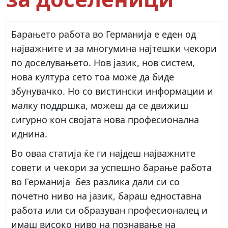
Барањето работа во Германија е еден од
најважните и за многумина најтешки чекори
по доселувањето. Нов јазик, нов систем,
нова култура сето тоа може да биде
збунувачко. Но со вистински информации и
малку поддршка, можеш да се движиш
сигурно кон својата нова професионална
иднина.
Во оваа статија ќе ги најдеш најважните
совети и чекори за успешно барање работа
во Германија без разлика дали си со
почетно ниво на јазик, бараш едноставна
работа или си образуван професионалец и
имаш високо ниво на познавање на