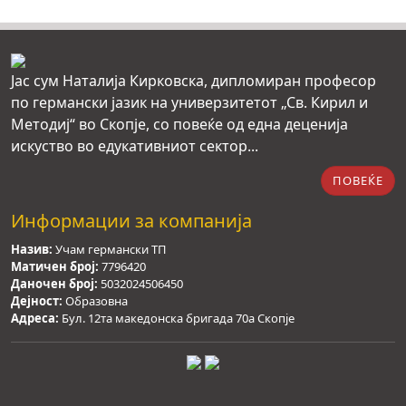
Јас сум Наталија Кирковска, дипломиран професор
по германски јазик на универзитетот „Св. Кирил и
Методиј“ во Скопје, со повеќе од една деценија
искуство во едукативниот сектор...
ПОВЕЌЕ
Информации за компанија
Назив:
Учам германски ТП
Матичен број:
7796420
Даночен број:
5032024506450
Дејност:
Образовна
Адреса:
Бул. 12та македонска бригада 70а Скопје