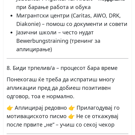
при барање работа и обука
Мигрантски центри (Caritas, AWO, DRK,
Diakonie)
– помош со документи и совети
Јазични школи
– често нудат
Bewerbungstraining (тренинг за
аплицирање)
8. Биди трпелив/а – процесот бара време
Понекогаш ќе треба да испратиш многу
апликации пред да добиеш позитивен
одговор, тоа е нормално.
👉 Аплицирај редовно 👉 Прилагодувај го
мотивациското писмо 👉 Не се откажувај
после првите „не“ – учиш со секој чекор