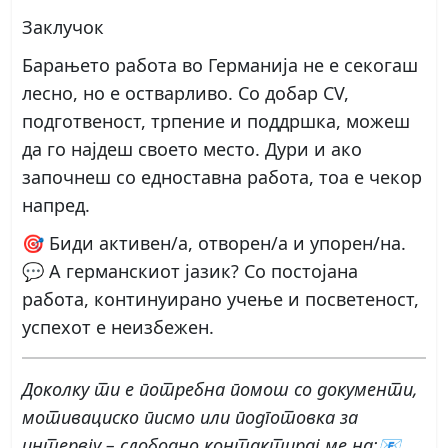
Заклучок
Барањето работа во Германија не е секогаш
лесно, но е остварливо. Со добар CV,
подготвеност, трпение и поддршка, можеш
да го најдеш своето место. Дури и ако
започнеш со едноставна работа, тоа е чекор
напред.
🎯 Биди активен/а, отворен/а и упорен/на.
💬 А германскиот јазик? Со постојана
работа, континуирано учење и посветеност,
успехот е неизбежен.
Доколку ти е потребна помош со документи,
мотивациско писмо или подготовка за
интервју – слободно контактирај ме на:
📧