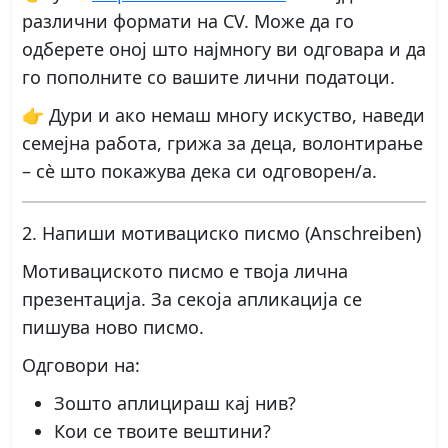
различни формати на CV. Може да го
одберете оној што најмногу ви одговара и да
го пополните со вашите лични податоци.
👉 Дури и ако немаш многу искуство, наведи
семејна работа, грижа за деца, волонтирање
– сè што покажува дека си одговорен/а.
2. Напиши мотивациско писмо (Anschreiben)
Мотивациското писмо е твоја лична
презентација. За секоја апликација се
пишува ново писмо.
Одговори на:
Зошто аплицираш кај нив?
Кои се твоите вештини?