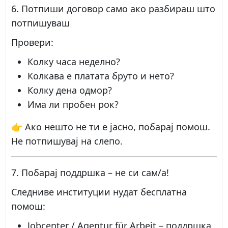
6. Потпиши договор само ако разбираш што
потпишуваш
Провери:
Колку часа неделно?
Колкава е платата бруто и нето?
Колку дена одмор?
Има ли пробен рок?
👉 Ако нешто не ти е јасно, побарај помош.
Не потпишувај на слепо.
7. Побарај поддршка – не си сам/а!
Следниве институции нудат бесплатна
помош:
Jobcenter / Agentur für Arbeit
– поддршка