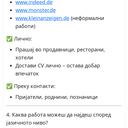
www.indeed.de
www.monster.de
www.kleinanzeigen.de
(неформални
работи)
✅ Лично:
Прашај во продавници, ресторани,
хотели
Достави CV лично – остава добар
впечаток
✅ Преку контакти:
Пријатели, роднини, познаници
4. Каква работа можеш да најдеш според
јазичното ниво?