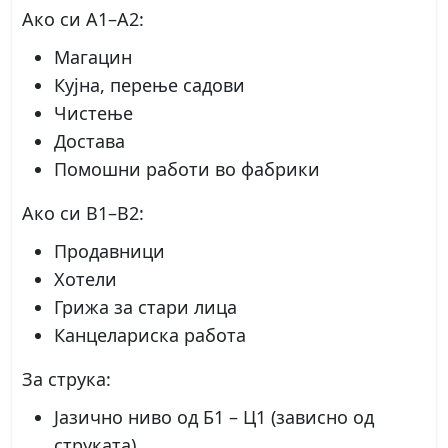
Ако си A1–A2:
Магацин
Кујна, перење садови
Чистење
Достава
Помошни работи во фабрики
Ако си B1–B2:
Продавници
Хотели
Грижа за стари лица
Канцелариска работа
За струка:
Јазично ниво од Б1 – Ц1 (зависно од
струката)