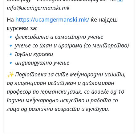
info@ucamgermanski.mk
На
https://ucamgermanski.mk/
ќе најдеш
курсеви за:
🔹 флексибилно и самостојно учење
🔹 учење со план и програма (со менторство)
🔹 групни курсеви
🔹 индивидуално учење
✨ Подготовка за сите меѓународни испити,
од лиценциран испитувач и дипломиран
професор по германски јазик, со повеќе од 10
години меѓународно искуство и работа со
лица од различни возрасти и култури.