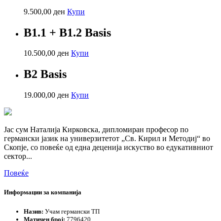
9.500,00
ден
Купи
B1.1 + B1.2 Basis
10.500,00
ден
Купи
B2 Basis
19.000,00
ден
Купи
Јас сум Наталија Кирковска, дипломиран професор по
германски јазик на универзитетот „Св. Кирил и Методиј“ во
Скопје, со повеќе од една деценија искуство во едукативниот
сектор...
Повеќе
Информации за компанија
Назив:
Учам германски ТП
Матичен број:
7796420