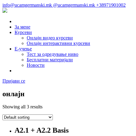
info@ucamgermanski.mk
@ucamgermanski.mk
+38971901002
За мене
Курсеви
Онлајн видео курсеви
Онлајн интерактивни курсеви
Е-учење
Тест за одредување ниво
Бесплатни материјали
Новости
Пријави се
онлајн
Showing all 3 results
A2.1 + A2.2 Basis