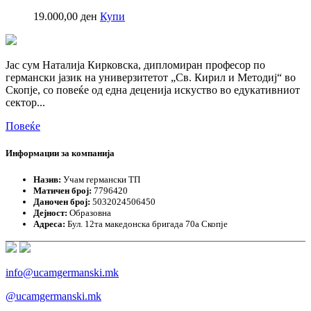
19.000,00
ден
Купи
Јас сум Наталија Кирковска, дипломиран професор по
германски јазик на универзитетот „Св. Кирил и Методиј“ во
Скопје, со повеќе од една деценија искуство во едукативниот
сектор...
Повеќе
Информации за компанија
Назив:
Учам германски ТП
Матичен број:
7796420
Даночен број:
5032024506450
Дејност:
Образовна
Адреса:
Бул. 12та македонска бригада 70а Скопје
info@ucamgermanski.mk
@ucamgermanski.mk