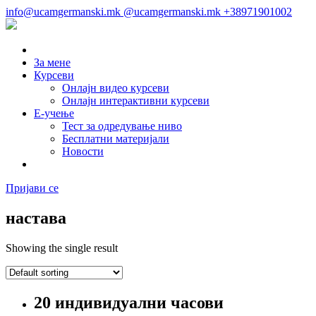
info@ucamgermanski.mk
@ucamgermanski.mk
+38971901002
За мене
Курсеви
Онлајн видео курсеви
Онлајн интерактивни курсеви
Е-учење
Тест за одредување ниво
Бесплатни материјали
Новости
Пријави се
настава
Showing the single result
20 индивидуални часови