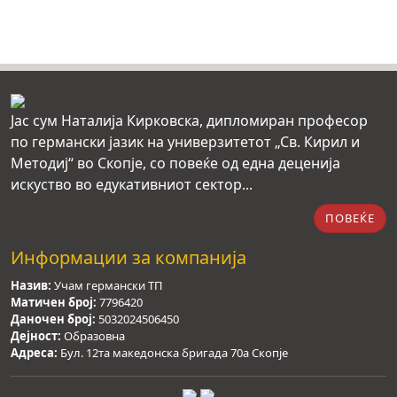
Јас сум Наталија Кирковска, дипломиран професор
по германски јазик на универзитетот „Св. Кирил и
Методиј“ во Скопје, со повеќе од една деценија
искуство во едукативниот сектор...
ПОВЕЌЕ
Информации за компанија
Назив:
Учам германски ТП
Матичен број:
7796420
Даночен број:
5032024506450
Дејност:
Образовна
Адреса:
Бул. 12та македонска бригада 70а Скопје