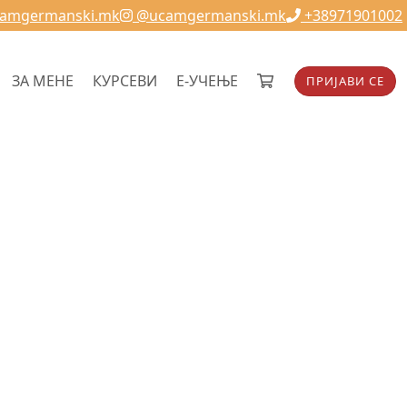
camgermanski.mk
@ucamgermanski.mk
+38971901002
ЗА МЕНЕ
КУРСЕВИ
Е-УЧЕЊЕ
ПРИЈАВИ СЕ