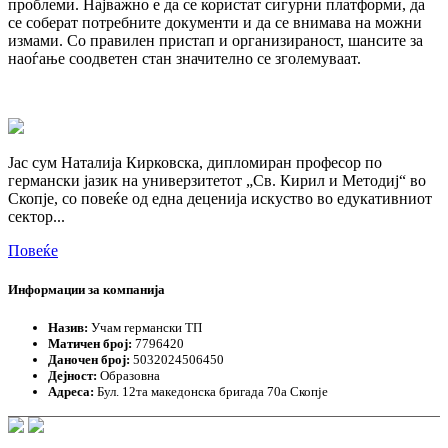
проблеми. Најважно е да се користат сигурни платформи, да
се соберат потребните документи и да се внимава на можни
измами. Со правилен пристап и организираност, шансите за
наоѓање соодветен стан значително се зголемуваат.
Јас сум Наталија Кирковска, дипломиран професор по
германски јазик на универзитетот „Св. Кирил и Методиј“ во
Скопје, со повеќе од една деценија искуство во едукативниот
сектор...
Повеќе
Информации за компанија
Назив:
Учам германски ТП
Матичен број:
7796420
Даночен број:
5032024506450
Дејност:
Образовна
Адреса:
Бул. 12та македонска бригада 70а Скопје