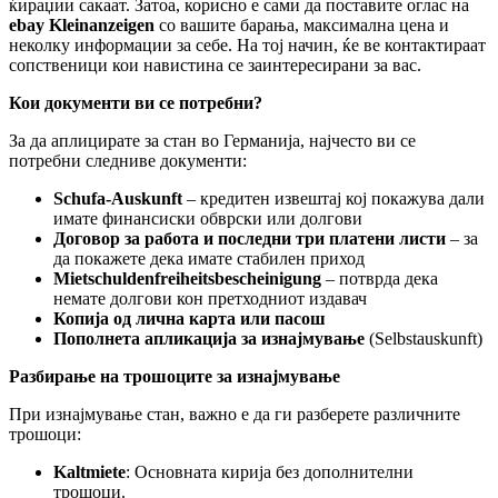
ќираџии сакаат. Затоа, корисно е сами да поставите оглас на
ebay Kleinanzeigen
со вашите барања, максимална цена и
неколку информации за себе. На тој начин, ќе ве контактираат
сопственици кои навистина се заинтересирани за вас.
Кои документи ви се потребни?
За да аплицирате за стан во Германија, најчесто ви се
потребни следниве документи:
Schufa-Auskunft
– кредитен извештај кој покажува дали
имате финансиски обврски или долгови
Договор за работа и последни три платени листи
– за
да покажете дека имате стабилен приход
Mietschuldenfreiheitsbescheinigung
– потврда дека
немате долгови кон претходниот издавач
Копија од лична карта или пасош
Пополнета апликација за изнајмување
(Selbstauskunft)
Разбирање на трошоците за изнајмување
При изнајмување стан, важно е да ги разберете различните
трошоци:​
Kaltmiete
: Основната кирија без дополнителни
трошоци.​