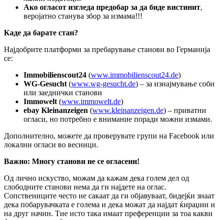
Ако огласот изгледа предобар за да биде вистинит
,
веројатно станува збор за измама!!!
Каде да барате стан?
Најдобрите платформи за пребарување станови во Германија
се:
Immobilienscout24
(
www.immobilienscout24.de
)
WG-Gesucht
(
www.wg-gesucht.de
) – за изнајмување соби
или заеднички станови
Immowelt
(
www.immowelt.de
)
ebay Kleinanzeigen
(
www.kleinanzeigen.de
) – приватни
огласи, но потребно е внимание поради можни измами.
Дополнително, можете да проверувате групи на Facebook или
локални огласи во весници.
Важно: Многу станови не се огласени!
Од лично искуство, можам да кажам дека голем дел од
слободните станови нема да ги најдете на оглас.
Сопствениците често не сакаат да ги објавуваат, бидејќи знаат
дека побарувачката е голема и дека можат да најдат ќираџии и
на друг начин. Тие исто така имаат преференции за тоа какви