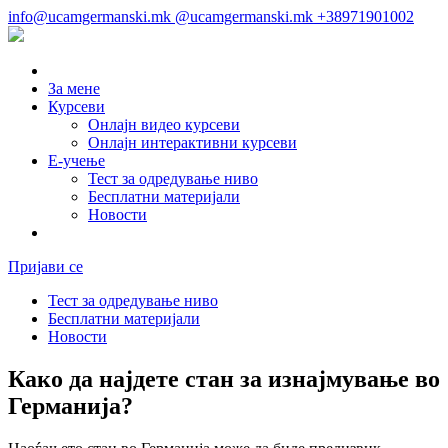
info@ucamgermanski.mk
@ucamgermanski.mk
+38971901002
За мене
Курсеви
Онлајн видео курсеви
Онлајн интерактивни курсеви
Е-учење
Тест за одредување ниво
Бесплатни материјали
Новости
Пријави се
Тест за одредување ниво
Бесплатни материјали
Новости
Како да најдете стан за изнајмување во
Германија?