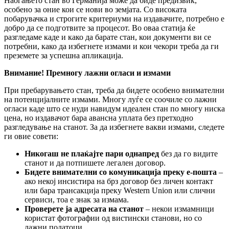
Наоѓањето стан во Германија може да биде предизвик,
особено за оние кои се нови во земјата. Со високата
побарувачка и строгите критериуми на издавачите, потребно е
добро да се подготвите за процесот. Во оваа статија ќе
разгледаме каде и како да барате стан, кои документи ви се
потребни, како да избегнете измами и кои чекори треба да ги
преземете за успешна апликација.
Внимание
! Премногу
лажни огласи и измами
При пребарувањето стан, треба да бидете особено внимателни
на потенцијалните измами. Многу луѓе се соочиле со лажни
огласи каде што се нуди навидум идеален стан по многу ниска
цена, но издавачот бара авансна уплата без претходно
разгледување на станот. За да избегнете вакви измами, следете
ги овие совети:
Никогаш не плаќајте пари однапред
без да го видите
станот и да потпишете легален договор.
Бидете внимателни со комуникација преку е-пошта
–
ако некој инсистира на брз договор без личен контакт
или бара трансакција преку Western Union или слични
сервиси, тоа е знак за измама.
Проверете ја адресата на станот
– некои измамници
користат фотографии од вистински станови, но со
лажни податоци.