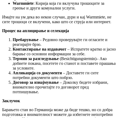
Warmmiete
: Кирија која ги вклучува трошоците за
греење и други комунални услуги.​
Имајте на ум дека во некои случаи, дури и кај Warmmiete, не
сите трошоци се вклучени, како што се струја или интернет.
Процес на аплицирање и селекција
Пребарување
– Редовно проверувајте ги огласите и
реагирајте брзо.
Контактирање на издавачот
– Испратете кратко и јасно
барање со основни информации за себе.
Термин за разгледување
(Besichtigungstermin)– Ако
добиете покана, посетете го станот и поставете прашања
за условите.
Апликација со документи
– Доставете ги сите
потребни документи што побрзо.
Договор за изнајмување
– Доколку бидете избрани,
внимателно прочитајте го договорот пред
потпишување.
Заклучок
Барањето стан во Германија може да биде тешко, но со добра
подготовка и внимателност можете да избегнете непотребни