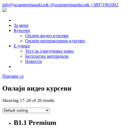
info@ucamgermanski.mk
@ucamgermanski.mk
+38971901002
За мене
Курсеви
Онлајн видео курсеви
Онлајн интерактивни курсеви
Е-учење
Тест за одредување ниво
Бесплатни материјали
Новости
Пријави се
Онлајн видео курсеви
Showing 17–26 of 26 results
B1.1 Premium