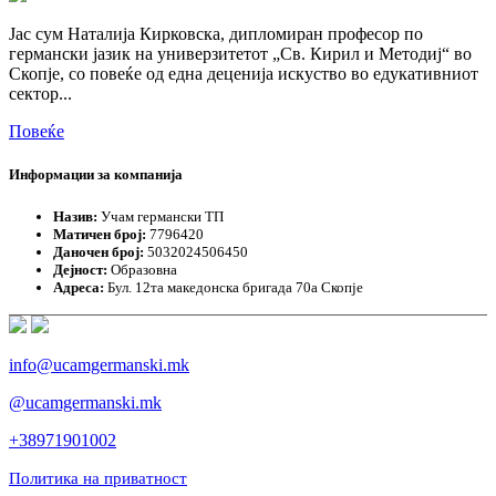
Јас сум Наталија Кирковска, дипломиран професор по
германски јазик на универзитетот „Св. Кирил и Методиј“ во
Скопје, со повеќе од една деценија искуство во едукативниот
сектор...
Повеќе
Информации за компанија
Назив:
Учам германски ТП
Матичен број:
7796420
Даночен број:
5032024506450
Дејност:
Образовна
Адреса:
Бул. 12та македонска бригада 70а Скопје
info@ucamgermanski.mk
@ucamgermanski.mk
+38971901002
Политика на приватност