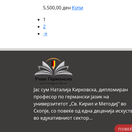
5.500,00
ден
Купи
1
2
→
Јас сум Наталија Кирковска, дипломиран
професор по германски јазик на
универзитетот „Св. Кирил и Методиј“ во
Скопје, со повеќе од една деценија искуст
во едукативниот сектор...
ПОВЕЌ