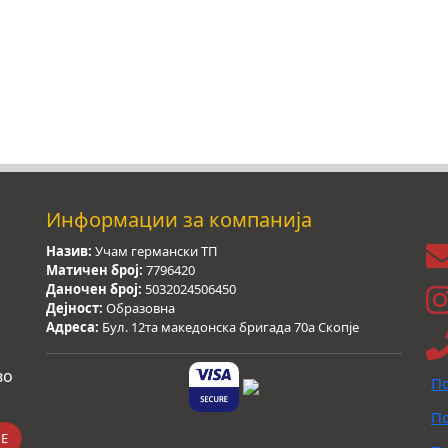
Информации за компанија
Назив:
Учам германски ТП
Матичен број:
7796420
Даночен број:
5032024506450
Дејност:
Образовна
Адреса:
Бул. 12та македонска бригада 70а Скопје
во
По
По
Е