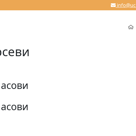
info@u
рсеви
часови
часови