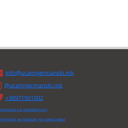
info@ucamgermanski.mk
@ucamgermanski.mk
+38971901002
литика на приватност
литика за поврат на средстава