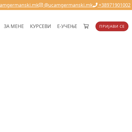
camgermanski.mk
@ucamgermanski.mk
+38971901002
ЗА МЕНЕ
КУРСЕВИ
Е-УЧЕЊЕ
ПРИЈАВИ СЕ