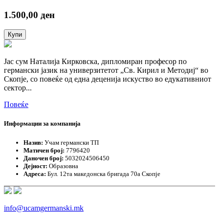
1.500,00
ден
Индивидуален
Купи
час
=
60
Јас сум Наталија Кирковска, дипломиран професор по
мин.
германски јазик на универзитетот „Св. Кирил и Методиј“ во
quantity
Скопје, со повеќе од една деценија искуство во едукативниот
сектор...
Повеќе
Информации за компанија
Назив:
Учам германски ТП
Матичен број:
7796420
Даночен број:
5032024506450
Дејност:
Образовна
Адреса:
Бул. 12та македонска бригада 70а Скопје
info@ucamgermanski.mk