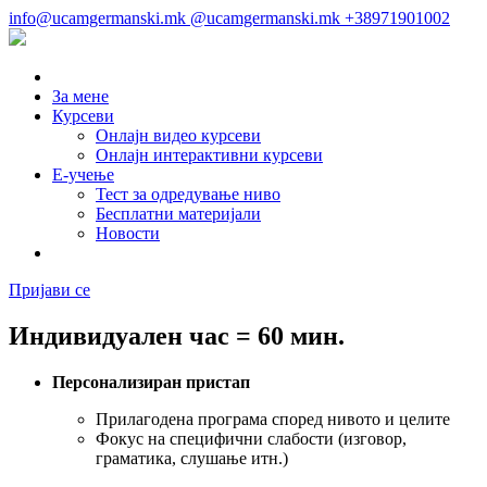
info@ucamgermanski.mk
@ucamgermanski.mk
+38971901002
За мене
Курсеви
Онлајн видео курсеви
Онлајн интерактивни курсеви
Е-учење
Тест за одредување ниво
Бесплатни материјали
Новости
Пријави се
Индивидуален час = 60 мин.
Персонализиран пристап
Прилагодена програма според нивото и целите
Фокус на специфични слабости (изговор,
граматика, слушање итн.)