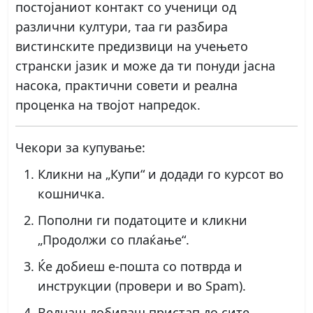
постојаниот контакт со ученици од
различни култури, таа ги разбира
вистинските предизвици на учењето
странски јазик и може да ти понуди јасна
насока, практични совети и реална
проценка на твојот напредок.
Чекори за купување:
Кликни на „Купи“ и додади го курсот во
кошничка.
Пополни ги податоците и кликни
„Продолжи со плаќање“.
Ќе добиеш е-пошта со потврда и
инструкции (провери и во Spam).
Веднаш добиваш пристап до сите