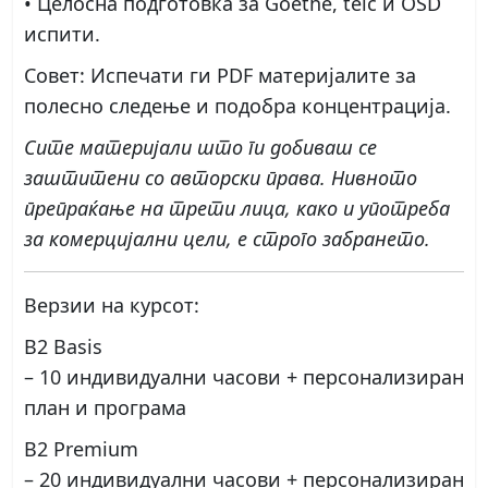
• Целосна подготовка за Goethe, telc и ÖSD
испити.
Совет: Испечати ги PDF материјалите за
полесно следење и подобра концентрација.
Сите материјали што ги добиваш се
заштитени со авторски права. Нивното
препраќање на трети лица, како и употреба
за комерцијални цели, е строго забрането.
Верзии на курсот:
B2 Basis
– 10 индивидуални часови + персонализиран
план и програма
B2 Premium
– 20 индивидуални часови + персонализиран