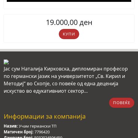
19.000,00
ден
B2
КУПИ
Basis
quantity
Јас сум Наталија Кирковска, дипломиран професор
по германски јазик на универзитетот „Св. Кирил и
Методиј“ во Скопје, со повеќе од една деценија
искуство во едукативниот сектор...
ПОВЕЌЕ
Информации за компанија
Назив:
Учам германски ТП
Матичен број:
7796420
Даночен број:
5032024506450