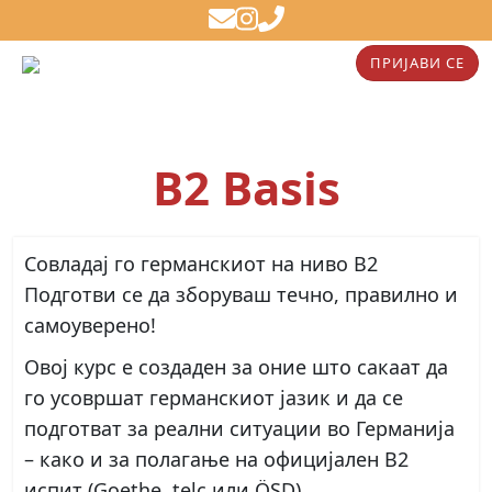
ПРИЈАВИ СЕ
B2 Basis
Совладај го германскиот на ниво B2
Подготви се да зборуваш течно, правилно и
самоуверено!
Овој курс е создаден за оние што сакаат да
го усовршат германскиот јазик и да се
подготват за реални ситуации во Германија
– како и за полагање на официјален B2
испит (Goethe, telc или ÖSD).