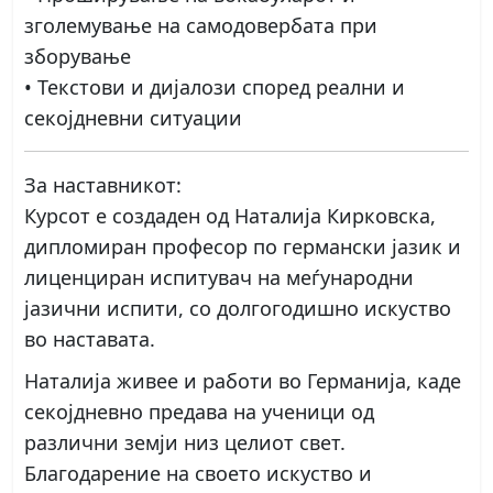
зголемување на самодовербата при
зборување
• Текстови и дијалози според реални и
секојдневни ситуации
За наставникот:
Курсот е создаден од Наталија Кирковска,
дипломиран професор по германски јазик и
лиценциран испитувач на меѓународни
јазични испити, со долгогодишно искуство
во наставата.
Наталија живее и работи во Германија, каде
секојдневно предава на ученици од
различни земји низ целиот свет.
Благодарение на своето искуство и