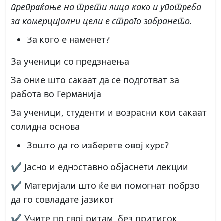
препраќање на трети лица како и употреба
за комерцијални цели е строго забрането.
За кого е наменет?
За ученици со предзнаења
За оние што сакаат да се подготват за
работа во Германија
За ученици, студенти и возрасни кои сакаат
солидна основа
Зошто да го изберете овој курс?
✔ Јасно и едноставно објаснети лекции
✔ Материјали што ќе ви помогнат побрзо
да го совладате јазикот
✔ Учите по свој ритам, без притисок