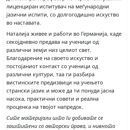
лиценциран испитувач на меѓународни
јазични испити, со долгогодишно искуство
во наставата.
Наталија живее и работи во Германија, каде
секојдневно предава на ученици од
различни земји низ целиот свет.
Благодарение на своето искуство и
постојаниот контакт со ученици од
различни култури, таа ги разбира
вистинските предизвици на учењето
странски јазик и може да ти понуди јасна
насока, практични совети и реална
проценка на твојот напредок.
Сите материјали што ги добивате се
заштитени со авторски права, и нивното