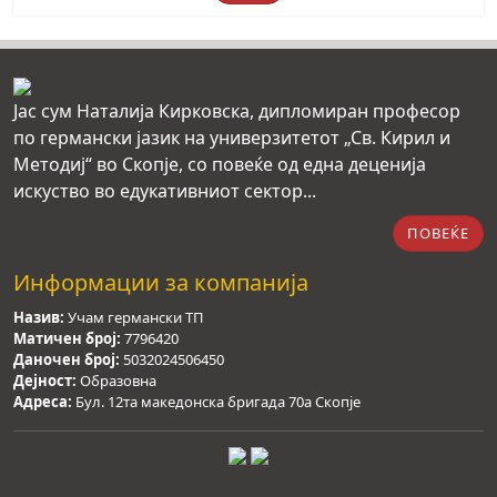
Premium
quantity
Јас сум Наталија Кирковска, дипломиран професор
по германски јазик на универзитетот „Св. Кирил и
Методиј“ во Скопје, со повеќе од една деценија
искуство во едукативниот сектор...
ПОВЕЌЕ
Информации за компанија
Назив:
Учам германски ТП
Матичен број:
7796420
Даночен број:
5032024506450
Дејност:
Образовна
Адреса:
Бул. 12та македонска бригада 70а Скопје