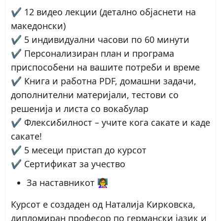
✔ 12 видео лекции (детално објаснети на
македонски)
✔ 5 индивидуални часови по 60 минути
✔ Персонализиран план и програма
приспособени на вашите потреби и време
✔ Книга и работна PDF, домашни задачи,
дополнителни материјали, тестови со
решенија и листа со вокабулар
✔ Флексибилност – учите кога сакате и каде
сакате!
✔ 5 месеци пристап до курсот
✔ Сертификат за учество
За наставникот 👩‍🏫
Курсот е создаден од
Наталија Кирковска
,
дипломиран професор по германски јазик и