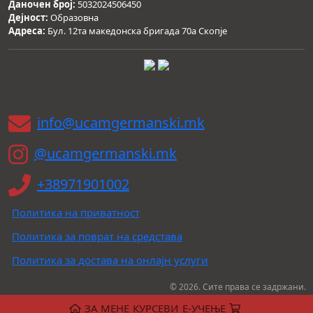
Даночен број:
5032024506450
Дејност:
Образовна
Адреса:
Бул. 12та македонска бригада 70а Скопје
info@ucamgermanski.mk
@ucamgermanski.mk
+38971901002
Политика на приватност
Политика за поврат на средстава
Политика за достава на онлајн услуги
© 2026. Сите права се задржани.
ЗА МЕНЕ
КУРСЕВИ
Е-УЧЕЊЕ