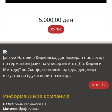
5.000,00
ден
A2.2
КУПИ
Basis
quantity
Јас сум Наталија Кирковска, дипломиран професор
по германски јазик на универзитетот „Св. Кирил и
Методиј“ во Скопје, со повеќе од една деценија
искуство во едукативниот сектор...
ПОВЕЌЕ
Информации за компанија
Назив:
Учам германски ТП
Матичен број:
7796420